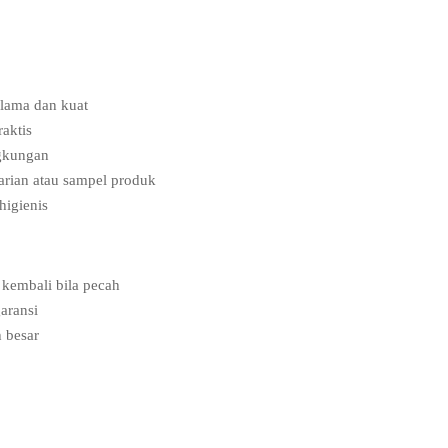
 lama dan kuat
aktis
ngkungan
arian atau sampel produk
higienis
kembali bila pecah
aransi
h besar