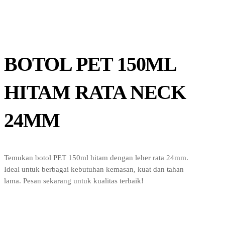
BOTOL PET 150ML
HITAM RATA NECK
24MM
Temukan botol PET 150ml hitam dengan leher rata 24mm.
Ideal untuk berbagai kebutuhan kemasan, kuat dan tahan
lama. Pesan sekarang untuk kualitas terbaik!