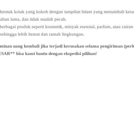
i bentuk kotak yang kokoh dengan tampilan hitam yang menambah kesan
 tahan lama, dan tidak mudah pecah.
erbagai produk seperti kosmetik, minyak esensial, parfum, atau cairan 
g sehingga lebih hemat dan ramah lingkungan.
an uang kembali jika terjadi kerusakan selama pengiriman (perlu
* bisa kami bantu dengan ekspedisi pilihan!