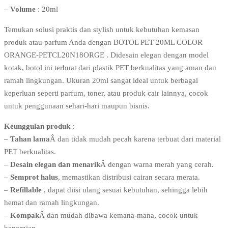
–
Volume
: 20ml
Temukan solusi praktis dan stylish untuk kebutuhan kemasan
produk atau parfum Anda dengan BOTOL PET 20ML COLOR
ORANGE-PETCL20N18ORGE . Didesain elegan dengan model
kotak, botol ini terbuat dari plastik PET berkualitas yang aman dan
ramah lingkungan. Ukuran 20ml sangat ideal untuk berbagai
keperluan seperti parfum, toner, atau produk cair lainnya, cocok
untuk penggunaan sehari-hari maupun bisnis.
Keunggulan produk
:
–
Tahan lama
Â dan tidak mudah pecah karena terbuat dari material
PET berkualitas.
–
Desain elegan dan menarik
Â dengan warna merah yang cerah.
–
Semprot halus
, memastikan distribusi cairan secara merata.
–
Refillable
, dapat diisi ulang sesuai kebutuhan, sehingga lebih
hemat dan ramah lingkungan.
–
Kompak
Â dan mudah dibawa kemana-mana, cocok untuk