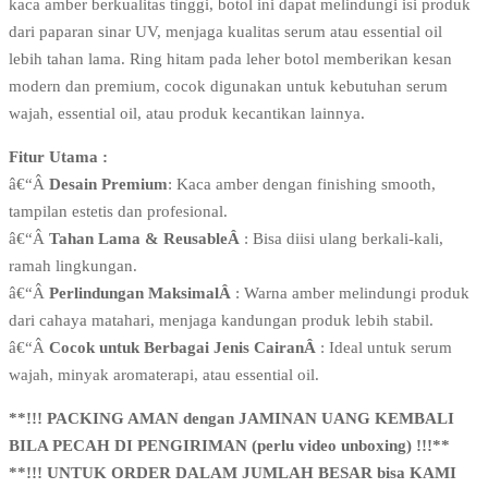
kaca amber berkualitas tinggi, botol ini dapat melindungi isi produk
dari paparan sinar UV, menjaga kualitas serum atau essential oil
lebih tahan lama. Ring hitam pada leher botol memberikan kesan
modern dan premium, cocok digunakan untuk kebutuhan serum
wajah, essential oil, atau produk kecantikan lainnya.
Fitur Utama :
â€“Â
Desain Premium
: Kaca amber dengan finishing smooth,
tampilan estetis dan profesional.
â€“Â
Tahan Lama & ReusableÂ
: Bisa diisi ulang berkali-kali,
ramah lingkungan.
â€“Â
Perlindungan MaksimalÂ
: Warna amber melindungi produk
dari cahaya matahari, menjaga kandungan produk lebih stabil.
â€“Â
Cocok untuk Berbagai Jenis CairanÂ
: Ideal untuk serum
wajah, minyak aromaterapi, atau essential oil.
**!!! PACKING AMAN dengan JAMINAN UANG KEMBALI
BILA PECAH DI PENGIRIMAN (perlu video unboxing) !!!**
**!!! UNTUK ORDER DALAM JUMLAH BESAR bisa KAMI