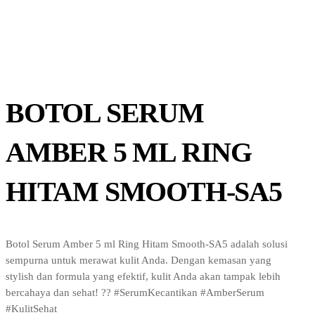
BOTOL SERUM
AMBER 5 ML RING
HITAM SMOOTH-SA5
Botol Serum Amber 5 ml Ring Hitam Smooth-SA5 adalah solusi
sempurna untuk merawat kulit Anda. Dengan kemasan yang
stylish dan formula yang efektif, kulit Anda akan tampak lebih
bercahaya dan sehat! ?? #SerumKecantikan #AmberSerum
#KulitSehat