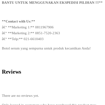
BANTU UNTUK MENGGUNAKAN EKSPEDISI PILIHAN !!!**
**Contact with Us:**
â€“ **Marketing 1:** 0811967906
â€“ **Marketing 2:** 0851-7520-2363
â€“ **Telp:** 021-6610403
Botol serum yang sempurna untuk produk kecantikan Anda!
Reviews
There are no reviews yet.
Only logged in customers who have purchased this product may