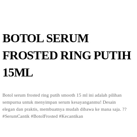
BOTOL SERUM
FROSTED RING PUTIH
15ML
Botol serum frosted ring putih smooth 15 ml ini adalah pilihan
sempurna untuk menyimpan serum kesayanganmu! Desain
elegan dan praktis, membuatnya mudah dibawa ke mana saja. ??
#SerumCantik #BotolFrosted #Kecantikan