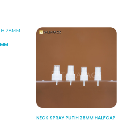
8MM
Read More
NECK SPRAY PUTIH 28MM HALFCAP