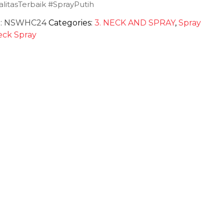
litasTerbaik #SprayPutih
:
NSWHC24
Categories:
3. NECK AND SPRAY
,
Spray
eck Spray