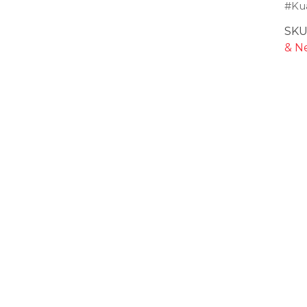
#Kua
SKU
& N