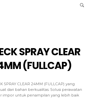
ECK SPRAY CLEAR
4MM (FULLCAP)
K SPRAY CLEAR 24MM (FULLCAP) yang
uat dari bahan berkualitas. Solusi perawatan
r impor untuk penampilan yang lebih baik