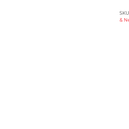
SKU
& N