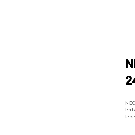
N
2
NEC
terb
lehe