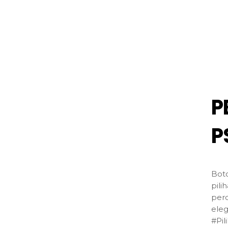
P
P
Bot
pili
perc
eleg
#Pi