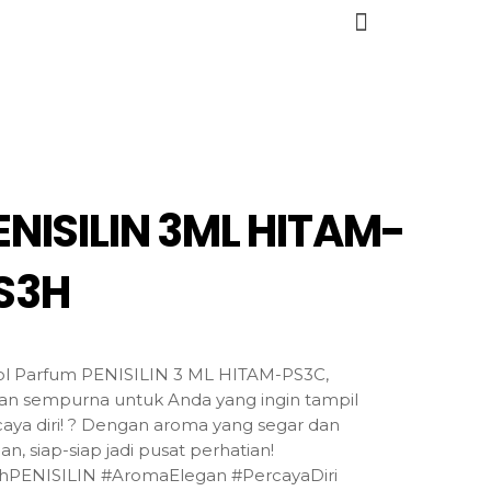
ENISILIN 3ML HITAM-
S3H
ol Parfum PENISILIN 3 ML HITAM-PS3C,
han sempurna untuk Anda yang ingin tampil
aya diri! ? Dengan aroma yang segar dan
an, siap-siap jadi pusat perhatian!
lihPENISILIN #AromaElegan #PercayaDiri