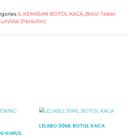
egories:
6. KEMASAN BOTOL KACA
,
Botol Tester
um/Vial (Penicillin)
Read More
LELABO 30ML BOTOL KACA
NG KURUS