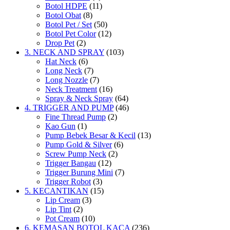
Botol HDPE
(11)
Botol Obat
(8)
Botol Pet / Set
(50)
Botol Pet Color
(12)
Drop Pet
(2)
3. NECK AND SPRAY
(103)
Hat Neck
(6)
Long Neck
(7)
Long Nozzle
(7)
Neck Treatment
(16)
Spray & Neck Spray
(64)
4. TRIGGER AND PUMP
(46)
Fine Thread Pump
(2)
Kao Gun
(1)
Pump Bebek Besar & Kecil
(13)
Pump Gold & Silver
(6)
Screw Pump Neck
(2)
Trigger Bangau
(12)
Trigger Burung Mini
(7)
Trigger Robot
(3)
5. KECANTIKAN
(15)
Lip Cream
(3)
Lip Tint
(2)
Pot Cream
(10)
6. KEMASAN BOTOL KACA
(236)