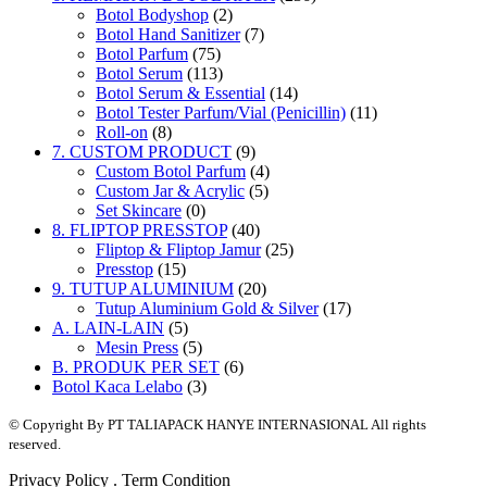
Botol Bodyshop
(2)
Botol Hand Sanitizer
(7)
Botol Parfum
(75)
Botol Serum
(113)
Botol Serum & Essential
(14)
Botol Tester Parfum/Vial (Penicillin)
(11)
Roll-on
(8)
7. CUSTOM PRODUCT
(9)
Custom Botol Parfum
(4)
Custom Jar & Acrylic
(5)
Set Skincare
(0)
8. FLIPTOP PRESSTOP
(40)
Fliptop & Fliptop Jamur
(25)
Presstop
(15)
9. TUTUP ALUMINIUM
(20)
Tutup Aluminium Gold & Silver
(17)
A. LAIN-LAIN
(5)
Mesin Press
(5)
B. PRODUK PER SET
(6)
Botol Kaca Lelabo
(3)
© Copyright By PT TALIAPACK HANYE INTERNASIONAL All rights
reserved.
Privacy Policy . Term Condition