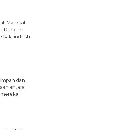
l. Material
an. Dengan
skala industri
yimpan dan
daan antara
 mereka.