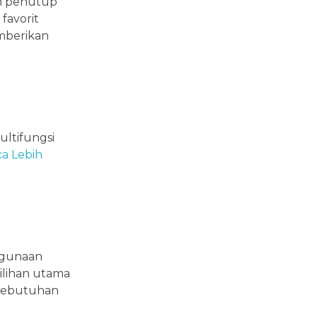
an penutup
avorit
mberikan
ultifungsi
a Lebih
ggunaan
pilihan utama
 kebutuhan