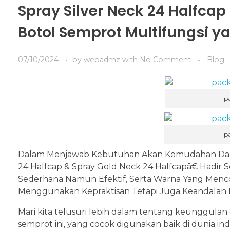
Spray Silver Neck 24 Halfcap
Botol Semprot Multifungsi ya
07/10/2024
by
webadmz
with
No Comment
Blog
p
p
Dalam Menjawab Kebutuhan Akan Kemudahan Dan E
24 Halfcap & Spray Gold Neck 24 Halfcapâ€ Hadir 
Sederhana Namun Efektif, Serta Warna Yang Menco
Menggunakan Kepraktisan Tetapi Juga Keandala
Mari kita telusuri lebih dalam tentang keunggulan
semprot ini, yang cocok digunakan baik di dunia i