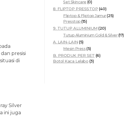
Set Skincare
(0)
8. FLIPTOP PRESSTOP
(40)
Fliptop & Fliptop Jamur
(25)
Presstop
(15)
9. TUTUP ALUMINIUM
(20)
Tutup Aluminium Gold & Silver
(17)
A. LAIN-LAIN
(5)
 pada
Mesin Press
(5)
an presisi
B. PRODUK PER SET
(6)
tuasi di
Botol Kaca Lelabo
(3)
ay Silver
 ini juga