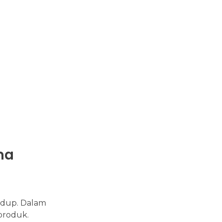
ma
hidup. Dalam
produk.