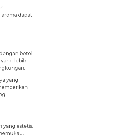
an
n aroma dapat
n dengan botol
 yang lebih
ingkungan.
nya yang
i memberikan
ng.
 yang estetis.
g memukau.