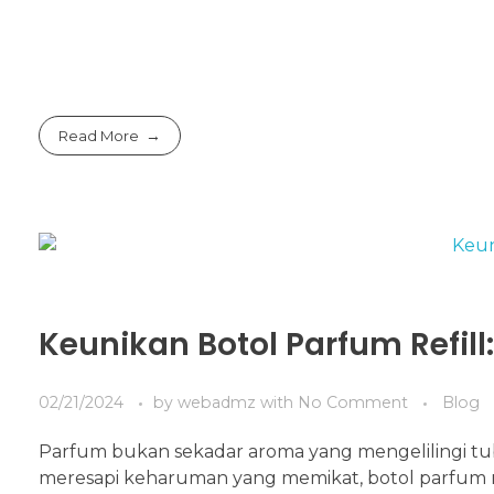
Read More
Keunikan Botol Parfum Refil
02/21/2024
by
webadmz
with
No Comment
Blog
Parfum bukan sekadar aroma yang mengelilingi tubu
meresapi keharuman yang memikat, botol parfum