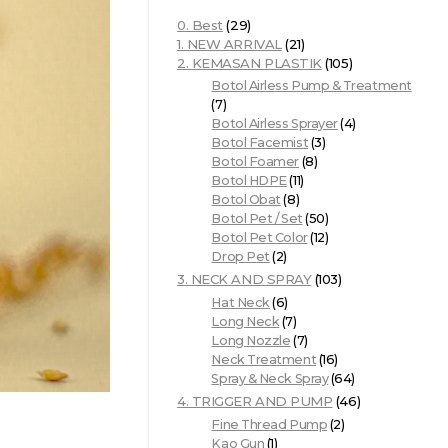
0. Best
(29)
1. NEW ARRIVAL
(21)
2. KEMASAN PLASTIK
(105)
Botol Airless Pump & Treatment
(7)
Botol Airless Sprayer
(4)
Botol Facemist
(3)
Botol Foamer
(8)
Botol HDPE
(11)
Botol Obat
(8)
Botol Pet / Set
(50)
Botol Pet Color
(12)
Drop Pet
(2)
3. NECK AND SPRAY
(103)
Hat Neck
(6)
Long Neck
(7)
Long Nozzle
(7)
Neck Treatment
(16)
Spray & Neck Spray
(64)
4. TRIGGER AND PUMP
(46)
Fine Thread Pump
(2)
Kao Gun
(1)