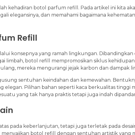
 kehadiran botol parfum refill. Pada artikel ini kita ak
nggali elegansinya, dan memahami bagaimana kehemata
fum Refill
i melalui konsepnya yang ramah lingkungan. Dibandingka
ai limbah, botol refill mempromosikan siklus kehidupan
r ulang, mereka mengurangi jejak karbon dan dampak l
i mengusung sentuhan keindahan dan kemewahan. Bentuk
 elegan. Pilihan bahan seperti kaca berkualitas tingg
atu yang tak hanya praktis tetapi juga indah dipanda
ain
atas pada keberlanjutan, tetapi juga terletak pada desain
menyajikan botol refill dengan sentuhan artistik yan