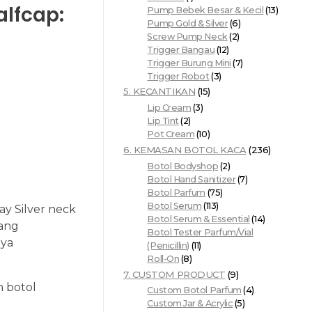
alfcap:
Pump Bebek Besar & Kecil
(13)
Pump Gold & Silver
(6)
Screw Pump Neck
(2)
Trigger Bangau
(12)
Trigger Burung Mini
(7)
Trigger Robot
(3)
5. KECANTIKAN
(15)
Lip Cream
(3)
Lip Tint
(2)
Pot Cream
(10)
6. KEMASAN BOTOL KACA
(236)
Botol Bodyshop
(2)
Botol Hand Sanitizer
(7)
Botol Parfum
(75)
Botol Serum
(113)
y Silver neck
Botol Serum & Essential
(14)
Yang
Botol Tester Parfum/Vial
nya
(Penicillin)
(11)
Roll-On
(8)
7. CUSTOM PRODUCT
(9)
n botol
Custom Botol Parfum
(4)
Custom Jar & Acrylic
(5)